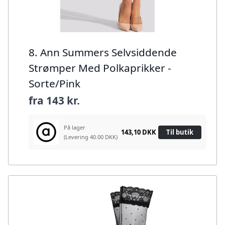
8. Ann Summers Selvsiddende
Strømper Med Polkaprikker -
Sorte/Pink
fra
143 kr.
På lager
143,10 DKK
Til butik
(Levering 40.00 DKK)