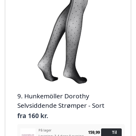
9. Hunkemöller Dorothy
Selvsiddende Strømper - Sort
fra
160 kr.
På lager
159,99
Til
Levering: 3-4 dage
(Levering