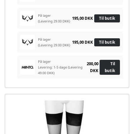
På lager
195,00 DKK
Til butik
(Levering 29.00 DKK)
På lager
195,00 DKK
Til butik
(Levering 29.00 DKK)
På lager
200,00
Til
Levering: 1-5 dage
(Levering
DKK
butik
49.00 DKK)